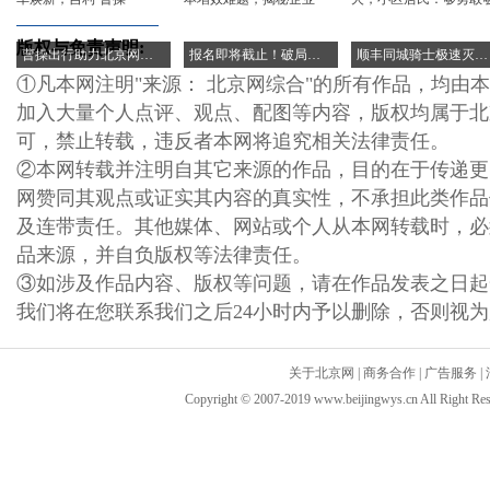
版权与免责声明:
曹操出行助力北京网约车焕新，吉利·曹操
报名即将截止！破局降本增效难题，揭秘企业
顺丰同城骑士极速灭火，小区居民：够勇敢够
①凡本网注明"来源： 北京网综合"的所有作品，均由
加入大量个人点评、观点、配图等内容，版权均属于北
可，禁止转载，违反者本网将追究相关法律责任。
②本网转载并注明自其它来源的作品，目的在于传递更
网赞同其观点或证实其内容的真实性，不承担此类作品
及连带责任。其他媒体、网站或个人从本网转载时，必
品来源，并自负版权等法律责任。
③如涉及作品内容、版权等问题，请在作品发表之日起
我们将在您联系我们之后24小时内予以删除，否则视
关于北京网
|
商务合作
|
广告服务
|
Copyright © 2007-2019 www.beijingwys.cn All 