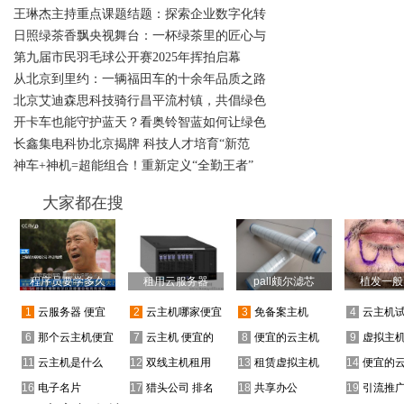
王琳杰主持重点课题结题：探索企业数字化转
日照绿茶香飘央视舞台：一杯绿茶里的匠心与
第九届市民羽毛球公开赛2025年挥拍启幕
从北京到里约：一辆福田车的十余年品质之路
北京艾迪森思科技骑行昌平流村镇，共倡绿色
开卡车也能守护蓝天？看奥铃智蓝如何让绿色
长鑫集电科协北京揭牌 科技人才培育“新范
神车+神机=超能组合！重新定义“全勤王者”