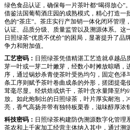
绿色食品认证，确保每一片茶叶都“喝得放心”
借鉴法国葡萄酒庄园的成熟模式，精心打造一
色的“茶庄”。茶庄实行产加销一体化闭环管理
认证、品质分级、质量监管以及溯源体系。这
日照绿茶“优质不优价”的困局，显著提升了品
争力和附加值。
工艺密码：
日照绿茶凭借精湛工艺造就卓越品
芽一叶或一芽二叶嫩芽，经数小时摊放晾晒，
序，通过锅炒杀青使茶叶受热均匀，固定色泽
条工序则赋予茶叶卷曲成条的外形，搓团提毫
茸毫尽显。经烘焙或烘干，茶叶含水量降至约6
放。如此炮制出的日照绿茶，叶片厚实耐泡，
亮，香气高扬并带有独特板栗香，滋味醇厚浓
科技密码：
日照绿茶构建防伪溯源数字化管理
茶农和上千家加工经营主体纳入其中，通过溯