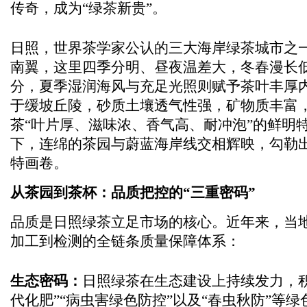
传奇，成为“绿茶新贵”。
日照，世界茶学家公认的三大海岸绿茶城市之
南翼，这里四季分明、昼夜温差大，冬春漫长
分，夏季湿润海风与充足光照则赋予茶叶丰厚
于缓坡丘陵，砂质土壤透气性强，矿物质丰富
茶“叶片厚、滋味浓、香气高、耐冲泡”的鲜明
下，连绵的茶园与蔚蓝海岸线交相辉映，勾勒出
特画卷。
从茶园到茶杯：品质把控的“三重密码”
品质是日照绿茶立足市场的核心。近年来，当
加工到检测的全链条质量保障体系：
生态密码：
日照绿茶在生态建设上持续发力，积
代化肥”“病虫害绿色防控”以及“春虫秋防”等