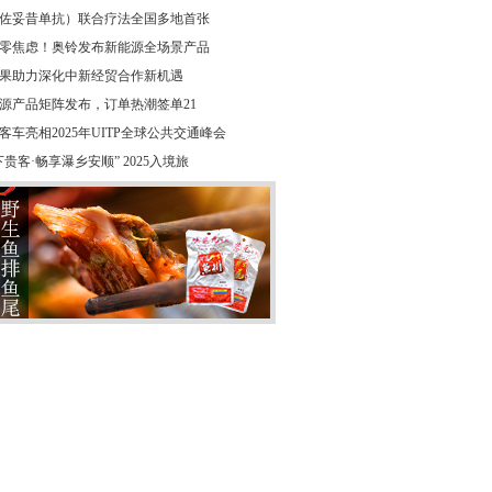
佐妥昔单抗）联合疗法全国多地首张
零焦虑！奥铃发布新能源全场景产品
果助力深化中新经贸合作新机遇
源产品矩阵发布，订单热潮签单21
客车亮相2025年UITP全球公共交通峰会
贵客·畅享瀑乡安顺” 2025入境旅