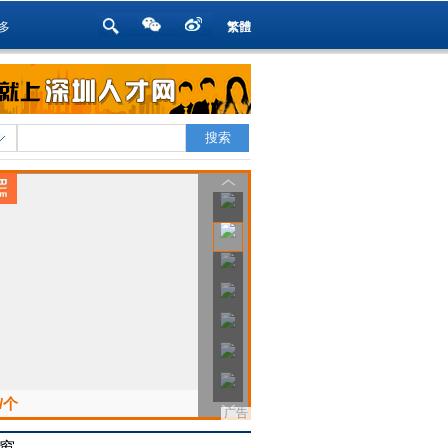
多
繁體
窗