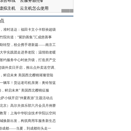
点
，准时送达：福田卡文小卡联袂超级
竹院街道：“紫韵善集”汇成慈善事
助转型，校企携手谱新篇——南京工
大学实践团走进养老院：温情助老暖
签约服务中心时效升级，打造房产交
8超级外卖日开启，推出点外卖送空调、
，鲜启未来 美国西北樱桃璀璨登陆
一辆车！货运老司机亲测：奥铃智蓝
动，鲜启未来” 美国西北樱桃征服
伦萨小镇开启“仲夏夜游”主题活动点
北京）高尔夫俱乐部六月会员月例赛
教育：上海中华职业技术学院以空间
城焕新出发，构筑商用车服务新生态
 游成都——当夏，到成都街头走一