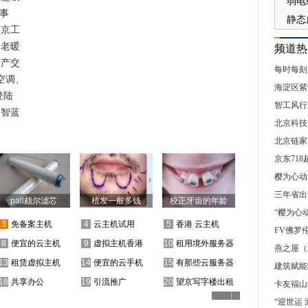
事
南京工
助老暖
频道热
房产交
每时每刻
空调、
海淀区紫
登陆
智工风行
铃智蓝
北京科技
北京链家
京东71
樱为心动
三年省出
“樱为心
FV佛罗
燕之屋（
建筑赋能
卡友福山
“迎世运