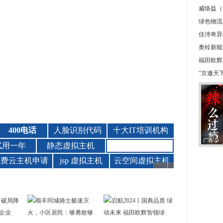
威络益（
绿色物流
佳沛奇异
奥铃新能
福田欧辉
“京邀天下
广告