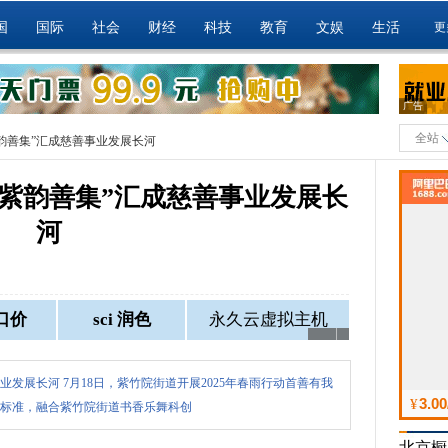
国
国际
社会
财经
科技
教育
文娱
生活
更
广告
全站
韵善集”汇成慈善事业发展长河
紫韵善集”汇成慈善事业发展长
河
发展长河 7月18日，紫竹院街道开展2025年春雨行动首善有我
标准，融合紫竹院街道书香乐舞科创
北京橱