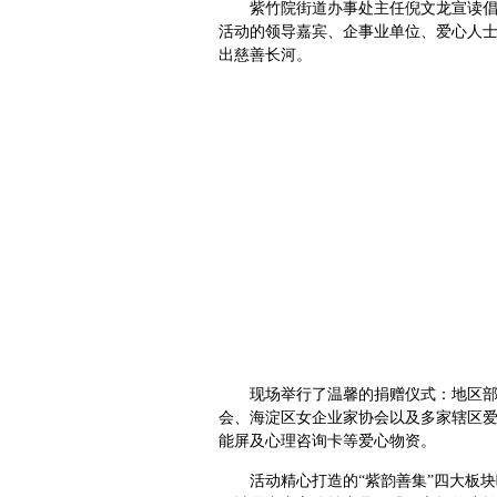
紫竹院街道办事处主任倪文龙宣读倡
活动的领导嘉宾、企事业单位、爱心人士
出慈善长河。
现场举行了温馨的捐赠仪式：地区
会、海淀区女企业家协会以及多家辖区
能屏及心理咨询卡等爱心物资。
活动精心打造的“紫韵善集”四大板